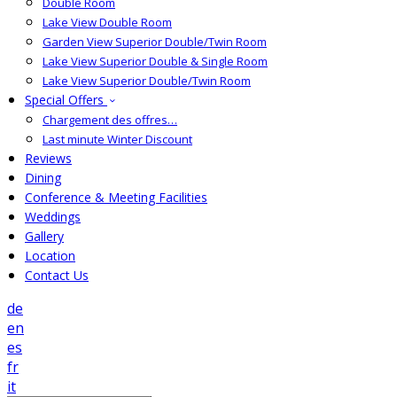
Double Room
Lake View Double Room
Garden View Superior Double/Twin Room
Lake View Superior Double & Single Room
Lake View Superior Double/Twin Room
Special Offers
Chargement des offres…
Last minute Winter Discount
Reviews
Dining
Conference & Meeting Facilities
Weddings
Gallery
Location
Contact Us
de
en
es
fr
it