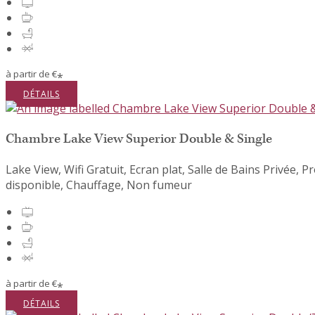
à partir de
€
*
DÉTAILS
Chambre Lake View Superior Double & Single
Lake View,
Wifi Gratuit
,
Ecran plat
,
Salle de Bains Privée
,
Pr
disponible
,
Chauffage
,
Non fumeur
à partir de
€
*
DÉTAILS