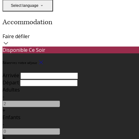
Select language
Accommodation
Faire défiler
Disponible Ce Soir
Réservez votre séjour
Arrivée
Départ
Adultes
-
+
Enfants
-
+