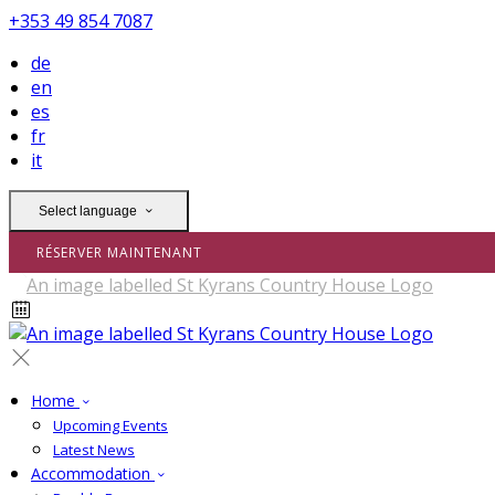
+353 49 854 7087
de
en
es
fr
it
Select language
RÉSERVER MAINTENANT
Home
Upcoming Events
Latest News
Accommodation