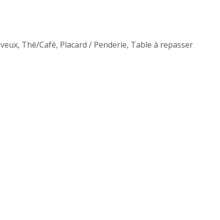
eveux
,
Thé/Café
,
Placard / Penderie
,
Table à repasser