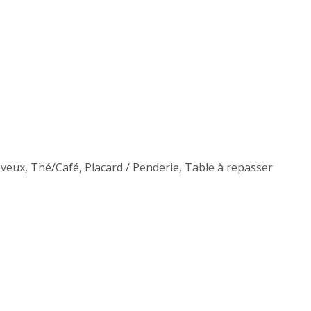
eveux
,
Thé/Café
,
Placard / Penderie
,
Table à repasser