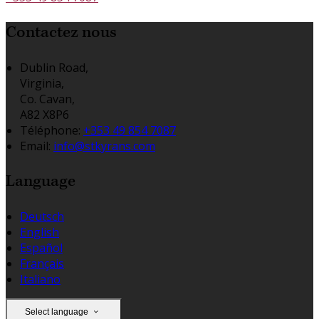
Contactez nous
Dublin Road,
Virginia,
Co. Cavan,
A82 X8P6
Téléphone
:
+353 49 854 7087
Email:
info@stkyrans.com
Language
Deutsch
English
Español
Français
Italiano
Select language