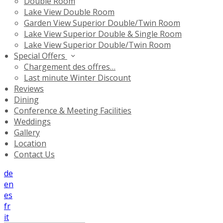
Double Room
Lake View Double Room
Garden View Superior Double/Twin Room
Lake View Superior Double & Single Room
Lake View Superior Double/Twin Room
Special Offers
Chargement des offres…
Last minute Winter Discount
Reviews
Dining
Conference & Meeting Facilities
Weddings
Gallery
Location
Contact Us
de
en
es
fr
it