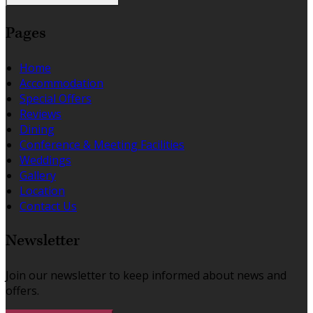
Pages
Home
Accommodation
Special Offers
Reviews
Dining
Conference & Meeting Facilities
Weddings
Gallery
Location
Contact Us
Newsletter
Join our newsletter to keep informed about news and
offers.