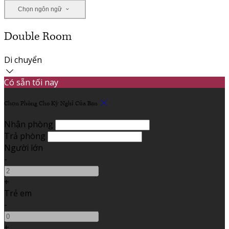
Chọn ngôn ngữ
Double Room
Di chuyển
Có sẵn tối nay
Chọn Phòng Cho Kỳ Nghỉ Của Bạn
Nhận phòng
Trả phòng
Người lớn
-
+
Trẻ em
-
+