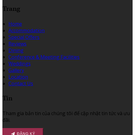
Trang
Home
Accommodation
Special Offers
Reviews
Dining
Conference & Meeting Facilities
Weddings
Gallery
Location
Contact Us
Tin
Tham gia bản tin của chúng tôi để cập nhật tin tức và ưu
đãi.
ĐĂNG KÝ