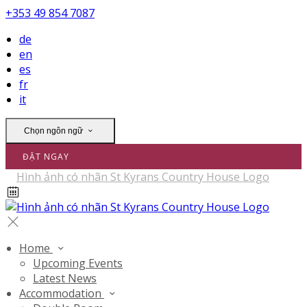
+353 49 854 7087
de
en
es
fr
it
Chọn ngôn ngữ
ĐẶT NGAY
Home
Upcoming Events
Latest News
Accommodation