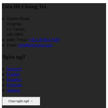
Liên Hệ Chúng Tôi
Dublin Road,
Virginia,
Co. Cavan,
A82 X8P6
Điện Thoại
:
+353 49 854 7087
Email:
info@stkyrans.com
Ngôn ngữ
Deutsch
English
Español
Français
Italiano
Chọn ngôn ngữ