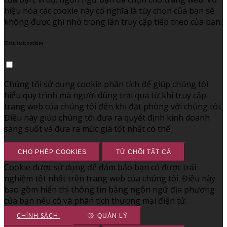
hiệu hóa các cookie này có nghĩa là tùy chọn của bạn sẽ
không được ghi nhớ trong lần truy cập tiếp theo của bạn.
Phân tích cookies
Chúng tôi sử dụng cookie phân tích để giúp chúng tôi
hiểu quy trình mà người dùng trải qua từ khi truy cập
trang web của chúng tôi đến khi đặt phòng với chúng tôi.
Điều này giúp chúng tôi đưa ra quyết định kinh doanh
sáng suốt và đưa ra mức giá tốt nhất có thể.
CHO PHÉP COOKIES
TỪ CHỐI TẤT CẢ
Cookie được sử dụng để đảm bảo bạn có được trải
nghiệm tốt nhất trên trang web của chúng tôi. Điều này
bao gồm hiển thị thông tin bằng ngôn ngữ địa phương
của bạn nếu có và phân tích thương mại điện tử.
CHÍNH SÁCH
QUẢN LÝ