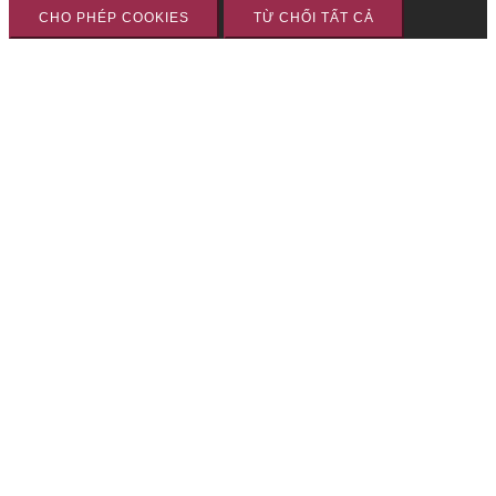
CHO PHÉP COOKIES
TỪ CHỐI TẤT CẢ