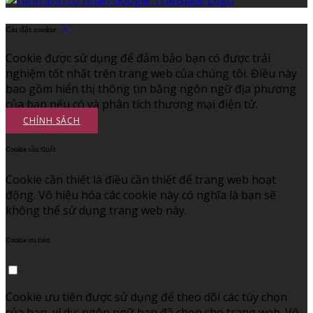
Cài đặt cookie
Cookie được sử dụng để đảm bảo bạn có được trải
nghiệm tốt nhất trên trang web của chúng tôi. Điều này
bao gồm hiển thị thông tin bằng ngôn ngữ địa phương
của bạn nếu có và phân tích thương mại điện tử.
CHÍNH SÁCH
Cookie cần thiết
Cookie cần thiết là điều cần thiết để trang web hoạt
động. Vô hiệu hóa các cookie này có nghĩa là bạn sẽ
không thể sử dụng trang web này.
Cookie ưu tiên
Cookie ưu tiên được sử dụng để theo dõi các tùy chọn
của bạn, ví dụ: ngôn ngữ bạn đã chọn cho trang web. Vô