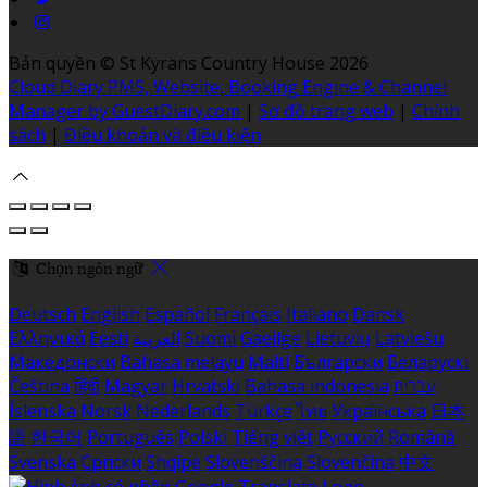
Bản quyền
©
St Kyrans Country House 2026
Cloud Diary PMS, Website, Booking Engine & Channel
Manager by GuestDiary.com
|
Sơ đồ trang web
|
Chính
sách
|
Điều khoản và điều kiện
Chọn ngôn ngữ
Deutsch
English
Español
Français
Italiano
Dansk
Ελληνικά
Eesti
العربية
Suomi
Gaeilge
Lietuvių
Latviešu
Македонски
Bahasa melayu
Malti
Български
Беларускі
Čeština
हिंदी
Magyar
Hrvatski
Bahasa indonesia
עברית
Íslenska
Norsk
Nederlands
Türkçe
ไทย
Українська
日本
語
한국어
Português
Polski
Tiếng việt
Русский
Română
Svenska
Српски
Shqipe
Slovenščina
Slovenčina
中文