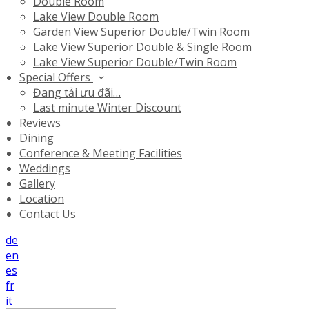
Double Room
Lake View Double Room
Garden View Superior Double/Twin Room
Lake View Superior Double & Single Room
Lake View Superior Double/Twin Room
Special Offers
Đang tải ưu đãi…
Last minute Winter Discount
Reviews
Dining
Conference & Meeting Facilities
Weddings
Gallery
Location
Contact Us
de
en
es
fr
it